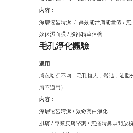
內容：
深層透皙清潔 / 高效能活膚能量儀 / 無
效保濕面膜 / 臉部精華保養
毛孔淨化體驗
適用
膚色暗沉不均，毛孔粗大，鬆弛，油脂
膚不適用）
內容：
深層透皙清潔 / 緊緻亮白淨化
肌膚 / 專業皮膚諮詢 / 無痛清鼻頭開放