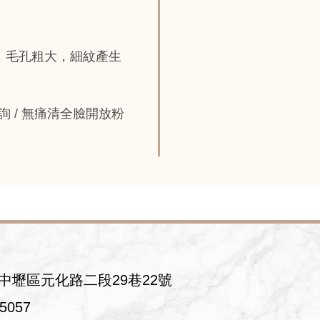
，毛孔粗大，細紋產生
詢 / 無痛清全臉開放粉
中壢區元化路二段29巷22號
75057