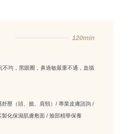
120min
沉不均，黑眼圈，鼻過敏嚴重不通，血循
感舒壓（頭、臉、肩頸）/ 專業皮膚諮詢 /
客製化保濕肌膚敷面 / 臉部精華保養