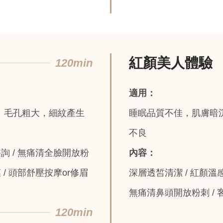
紅顏美人體驗
120min
適用：
，毛孔粗大，細紋產生
睡眠品質不佳，肌膚暗
不良
諮詢 / 無痛清全臉開放粉
內容：
 / 頭部舒壓按摩or修眉
深層透皙清潔 / 紅顏溫
無痛清鼻頭開放粉刺 / 
120min