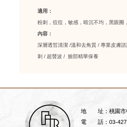
適用：
粉刺，痘痘，敏感，暗沉不均，黑眼圈
內容：
深層透皙清潔 /溫和去角質 / 專業皮膚諮
刺 / 超聲波 / 臉部精華保養
地
址：桃園市
電
話：
03-42