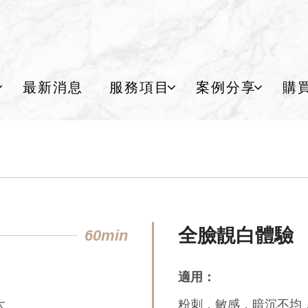
最新消息
服務項目
案例分享
購
全臉靚白體驗
60min
適用：
大
粉刺，敏感，暗沉不均