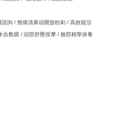
膚諮詢 / 無痛清鼻頭開放粉刺 / 高效能活
水合敷膜 / 頭部舒壓按摩 / 臉部精華保養