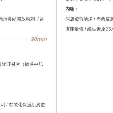
內容：
痛清鼻頭開放粉刺 / 高
深層透皙清潔 / 專業皮
膚能量儀 / 維生素原B5
90min
分泌旺盛者（敏感中肌
粉刺 / 客製化保濕肌膚敷