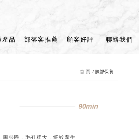
買產品
部落客推薦
顧客好評
聯絡我們
首 頁
臉部保養
90min
，黑眼圈，毛孔粗大，細紋產生