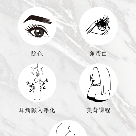
除色
角蛋白
耳燭顱內淨化
美背課程