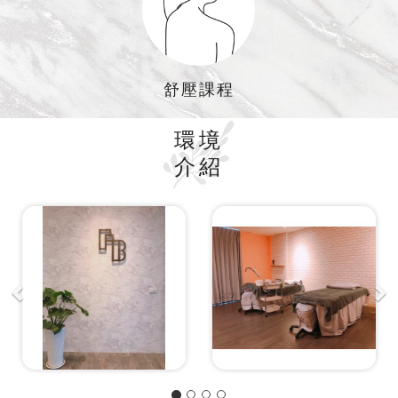
舒壓課程
環境
介紹
P
N
r
e
e
x
v
t
i
o
u
s