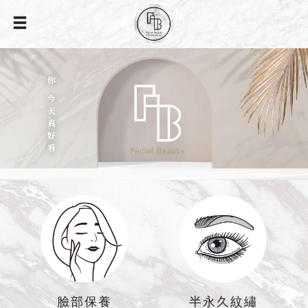
臉部保養
半永久紋繡